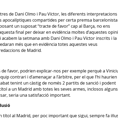
ltres de Dani Olmo i Pau Víctor, les diferents interpretacions
eus apocalíptiques compartides per certa premsa barcelonista 
osant un suposat “tracte de favor” cap al Barça, no ens
questa final per deixar en evidència moltes d’aquestes opin
Si acabem la setmana amb Dani Olmo i Pau Víctor inscrits i la
uedaran més que en evidència totes aquestes veus
 redaccions de Madrid.
s de favor, podrien explicar-nos per exemple perquè a Vinici
uip contrari i d’amenaçar a l’àrbitre, per el que l’hi haurien
cabat tenint un càstig de només 2 partits de sanció i podent
ítol a un Madrid amb totes les seves armes, inclosos alguns
ar, seria una satisfacció important.
lusió
ítol al Madrid, per poc important que sigui, sempre fa il·lus