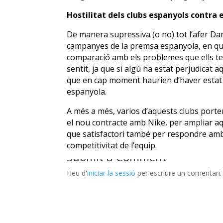
Hostilitat dels clubs espanyols contra 
De manera supressiva (o no) tot l’afer Dan
campanyes de la premsa espanyola, en que
comparació amb els problemes que ells te
sentit, ja que si algú ha estat perjudicat a
que en cap moment haurien d’haver estat 
espanyola.
A més a més, varios d’aquests clubs port
el nou contracte amb Nike, per ampliar a
que satisfactori també per respondre amb t
competitivitat de l’equip.
Submit a Comment
Heu d'
iniciar la sessió
per escriure un comentari.