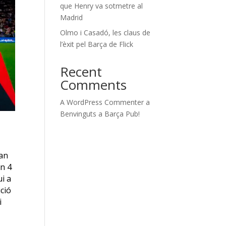
que Henry va sotmetre al
Madrid
Olmo i Casadó, les claus de
l’èxit pel Barça de Flick
Recent
Comments
A WordPress Commenter
a
Benvinguts a Barça Pub!
uan
in 4
ui a
ició
i