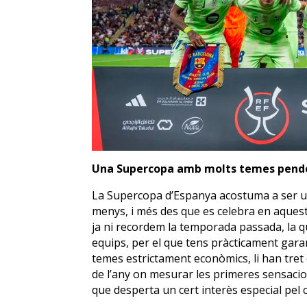
Una Supercopa amb molts temes pend
La Supercopa d’Espanya acostuma a ser un 
menys, i més des que es celebra en aquest
ja ni recordem la temporada passada, la qu
equips, per el que tens pràcticament gara
temes estrictament econòmics, li han tret 
de l’any on mesurar les primeres sensacion
que desperta un cert interès especial pel