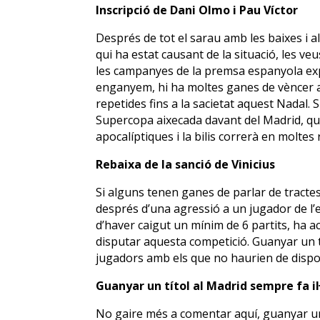
Inscripció de Dani Olmo i Pau Víctor
Després de tot el sarau amb les baixes i a
qui ha estat causant de la situació, les v
les campanyes de la premsa espanyola exp
enganyem, hi ha moltes ganes de vèncer a
repetides fins a la sacietat aquest Nadal. 
Supercopa aixecada davant del Madrid, q
apocalíptiques i la bilis correrà en moltes
Rebaixa de la sanció de Vinicius
Si alguns tenen ganes de parlar de tracte
després d’una agressió a un jugador de l’eq
d’haver caigut un mínim de 6 partits, ha a
disputar aquesta competició. Guanyar un t
jugadors amb els que no haurien de dispos
Guanyar un títol al Madrid sempre fa il·
No gaire més a comentar aquí, guanyar un t