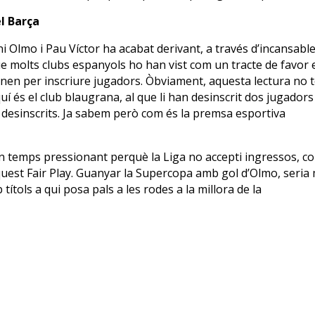
el Barça
i Olmo i Pau Víctor ha acabat derivant, a través d’incansabl
 molts clubs espanyols ho han vist com un tracte de favor 
nen per inscriure jugadors. Òbviament, aquesta lectura no 
quí és el club blaugrana, al que li han desinscrit dos jugadors
desinscrits. Ja sabem però com és la premsa esportiva
en temps pressionant perquè la Liga no accepti ingressos, c
quest Fair Play. Guanyar la Supercopa amb gol d’Olmo, seria
ítols a qui posa pals a les rodes a la millora de la